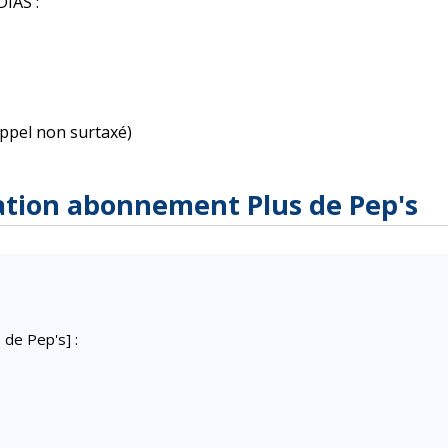
IAS :
appel non surtaxé)
iation abonnement Plus de Pep's
de Pep's] :