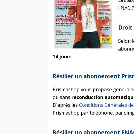
Les ab
FNAC (
Droit
Selon 
abonne
14 jours
.
Résilier un abonnement Pri
Prismashop vous propose généralem
ou sans
reconduction automatiqu
D'après les
Conditions Générales de
Prismashop par téléphone, par simpl
Résilier un abonnement FNAC