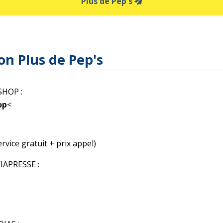
Plus de Pep's
on Plus de Pep's
HOP :
op
<
rvice gratuit + prix appel)
APRESSE :