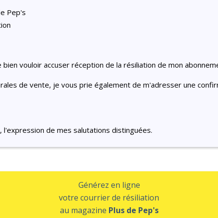
de Pep's
ion
e bien vouloir accuser réception de la résiliation de mon abonnem
les de vente, je vous prie également de m'adresser une confirma
 l'expression de mes salutations distinguées.
Générez en ligne
votre courrier de résiliation
au magazine
Plus de Pep's