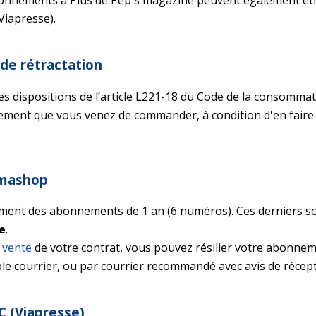
onnements à Plus de Pep's magazine peuvent également êtr
Viapresse).
 de rétractation
les dispositions de l’article L221-18 du Code de la consomm
ment que vous venez de commander, à condition d'en faire
smashop
ent des abonnements de 1 an (6 numéros). Ces derniers s
e
.
 vente
de votre contrat, vous pouvez résilier votre abonneme
e courrier, ou par courrier recommandé avec avis de récept
 (Viapresse)