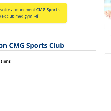
ne votre abonnement
CMG Sports
(ex club med gym)
tion CMG Sports Club
tions