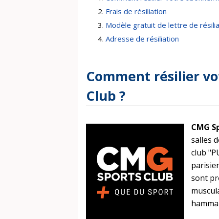
Frais de résiliation
Modèle gratuit de lettre de résili
Adresse de résiliation
Comment résilier v
Club ?
CMG Sp
salles 
club "P
parisie
sont pr
muscula
hammam,