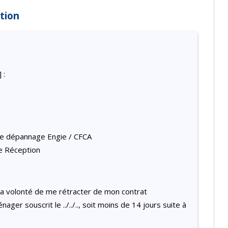
tion
 :
nce dépannage Engie / CFCA
e Réception
ma volonté de me rétracter de mon contrat
ger souscrit le ../../.., soit moins de 14 jours suite à