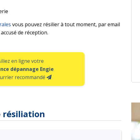
erie
rales
vous pouvez résilier à tout moment, par email
accusé de réception.
iliez en ligne votre
ance dépannage Engie
ourrier recommandé
 résiliation